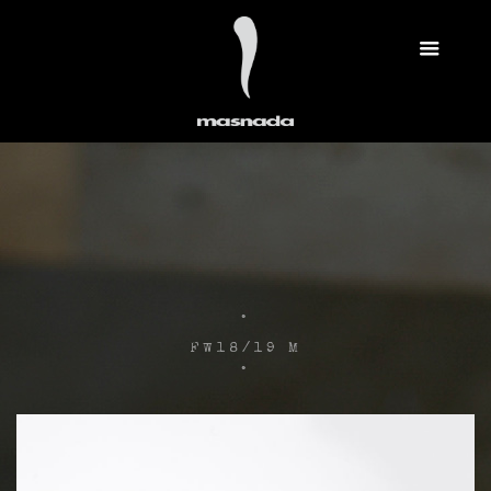
.
FW18/19 M
.